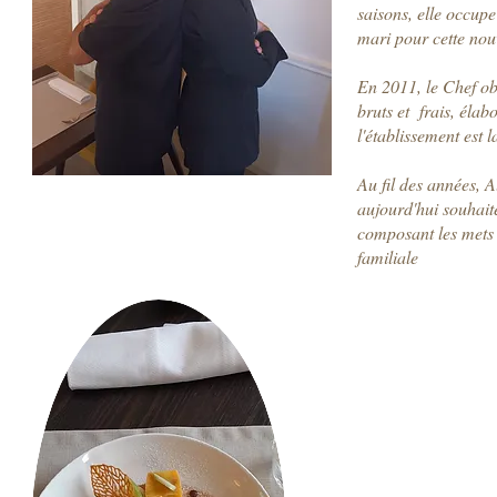
saisons, elle occup
mari pour cette nouv
En 2011, le Chef obt
bruts et frais, éla
l'établissement est l
Au fil des années, A
aujourd'hui souhaite
composant les mets d
familiale