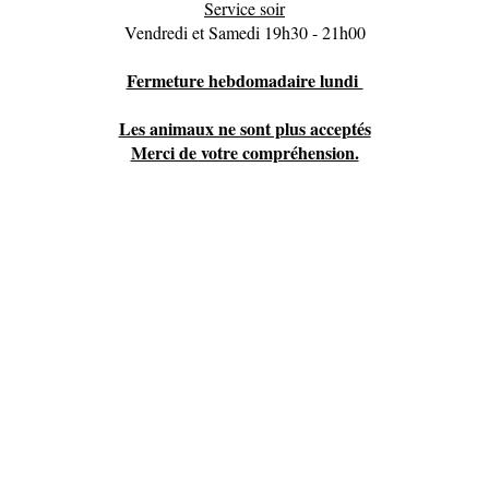
Service soir
Vendredi et Samedi 19h30 - 21h00
Fermeture hebdomadaire lundi
Les animaux ne sont plus acceptés
Merci de votre compréhension.
82 Rue de la Mairie 01120 Thil - Tel 04 72 25 49 18