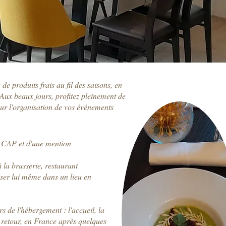
e produits frais au fil des saisons, en
s. Aux beaux jours, profitez pleinement de
our l'organisation de vos événements
n CAP et d'une mention
à la brasserie, restaurant
liser lui même dans un lieu en
s de l'hébergement : l'accueil, la
 retour, en France après quelques