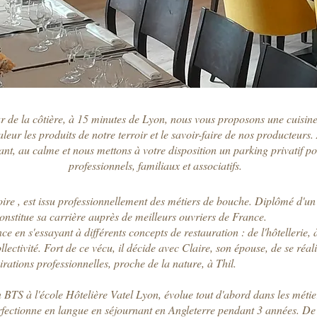
de la côtière, à 15 minutes de Lyon, nous vous proposons une cuisine d
 valeur les produits de notre terroir et le savoir-faire de nos producteur
nt, au calme et nous mettons à votre disposition un parking privatif p
professionnels, familiaux et associatifs.
oire , est issu professionnellement des métiers de bouche. Diplômé d'u
onstitue sa carrière auprès de meilleurs ouvriers de France.
nce en s'essayant à différents concepts de restauration : de l'hôtellerie, 
lectivité. Fort de ce vécu, il décide avec Claire, son épouse, de se réa
rations professionnelles, proche de la nature, à Thil.
un BTS à l'école Hôtelière Vatel Lyon, évolue tout d'abord dans les métier
erfectionne en langue en séjournant en Angleterre pendant 3 années. De