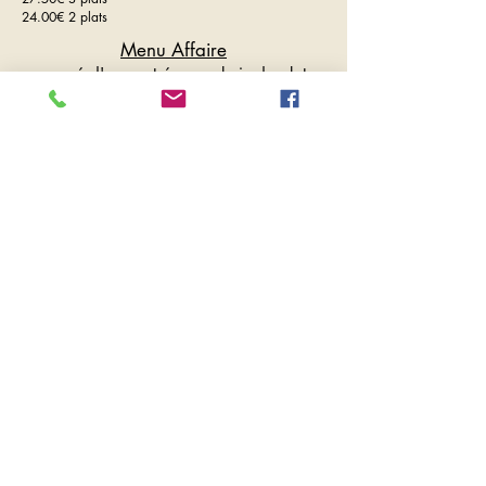
24.00€ 2 plats
Menu Affaire
composé d'une entrée, un choix de plat
viande ou poisson et dessert au choix
32.50
€
En raison de notre ré ouverture ce début de
semaine, la carte de saison est en cours
d'élaboration et nous ne sommes donc pas
en mesure de vous la présenter, mais des
suggestions vous seront proposées.
En vous remerciant pour votre
compréhension.
Allergènes
Plats
Pluma : gluten, beurre
Bar : poisson, crème
Garniture : crème, beurre
Menu enfant : beurre, crème, gluten