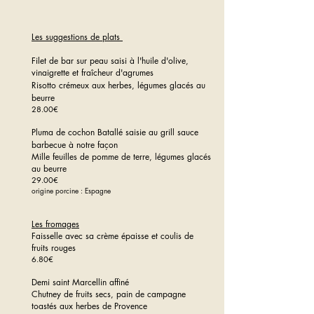
Les suggestions de plats​
Filet de bar sur peau saisi à l'huile d'olive,
vinaigrette et fraîcheur d'agrumes
Risotto crémeux aux herbes, légumes glacés au
beurre
28
.00€
Pluma de cochon Batallé saisie au grill sauce
barbecue à notre façon
Mille feuilles de pomme de terre, légumes glacés
au beurre
29.00€
origine porcine : Espagne
Les fromages
Faisselle avec sa crème épaisse et coulis de
fruits rouges
6.80€
Demi saint Marcellin affiné
Chutney d
e fruits secs, pain de campagne
toastés aux herbes de Provence