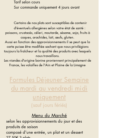
Tarif selon cours
Sur commande uniquement 4 jours avant
Certains de nos plats sont susceptibles de contenir
d'éventuels allergènes selon votre état de santé :
pois
sons, crustacés,
céleri, moutarde, sésame, soja, fruits à
coques, arachides, lait, œufs, gluten.
Aussi en fonction des approvisionnements il se peut que la
carte puisse être modifiée sachant que nous privilégions
toujours la fraîcheur et la qualité des produits avec lesquels
nous travaillons.
Les viandes d'origine bovine proviennent pri
n
cipalement de
France, les volailles de l'Ain et Plaine de la Limagne
Formules Déjeuner Semaine
du mardi au vendredi midi
uniquement
(sauf jours fériés)
Menu du Marché
selon les approvisionnements du jour et des
produits de saison
composé d'une entrée, un plat et un dessert
27.50€ 3 plats