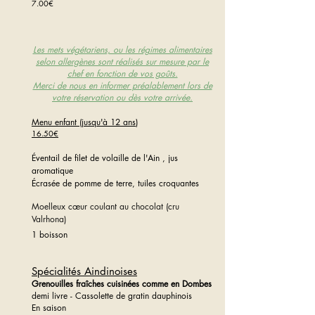
7.00€
Les mets végétariens, ou les régimes alimentaires
selon allergènes sont réalisés sur mesure par le
chef en fonction de vos goûts.
Merci de nous en informer préalablement lors de
votre réservation ou dès votre arrivée.
Menu enfant (jusqu'à 12 ans
)
16.50€
Éventail
de filet de volaille de l'Ain , jus
aromatique
Écrasée
de pomme de terre, tuiles croquantes
Moelleux cœur coulant au chocolat (cru
Valrhona)
1 boisson
Spécialités Aindinoises
Grenouilles
fraîches
cuisinées comme en Dombes
demi livre - Cassolette de gratin dauphinois
En saison